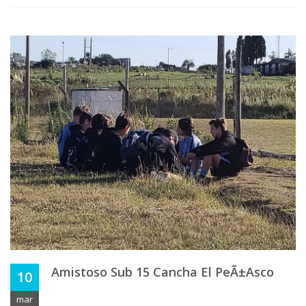
Amistoso Sub 15 Cancha El PeÃ±asco
10
mar