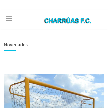
Warning
/www/charruasmaldonadofc.com/htdocs/header.php
8
Novedades