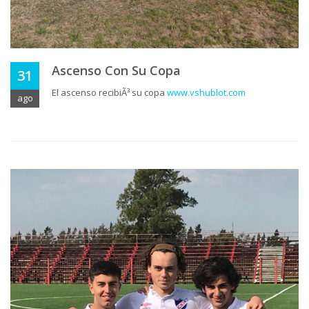
Ascenso Con Su Copa
31
El ascenso recibiÃ³ su copa
www.vshublot.com
ago