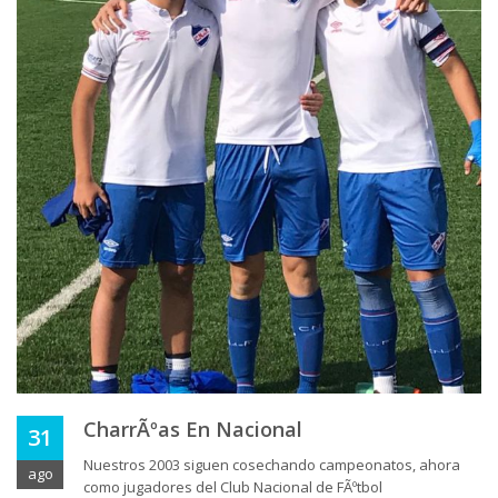
CharrÃºas En Nacional
31
Nuestros 2003 siguen cosechando campeonatos, ahora
ago
como jugadores del Club Nacional de FÃºtbol