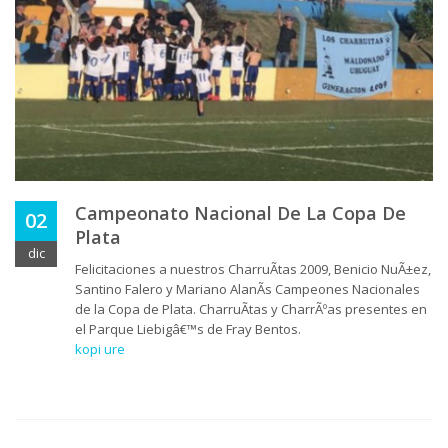
Campeonato Nacional De La Copa De
02
Plata
dic
Felicitaciones a nuestros CharruÃ­tas 2009, Benicio NuÃ±ez,
Santino Falero y Mariano AlanÃ­s Campeones Nacionales
de la Copa de Plata. CharruÃ­tas y CharrÃºas presentes en
el Parque Liebigâ€™s de Fray Bentos.
kopi ure