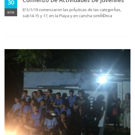
Comienzo De Actividades De Juveniles
30
El 5/1/19 comenzaron las prÃ¡cticas de las categorÃ­as,
ene
sub14-15 y 17, en la Playa y en cancha sintÃ©tica