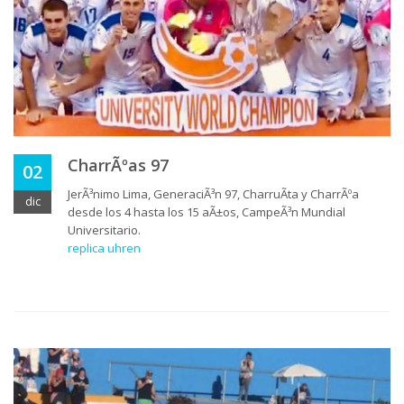
CharrÃºas 97
02
JerÃ³nimo Lima, GeneraciÃ³n 97, CharruÃ­ta y CharrÃºa
dic
desde los 4 hasta los 15 aÃ±os, CampeÃ³n Mundial
Universitario.
replica uhren