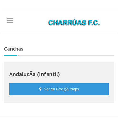
Warning
/www/charruasmaldonadofc.com/htdocs/header.php
8
Canchas
AndalucÃ­a (Infantil)
Ver en Google maps