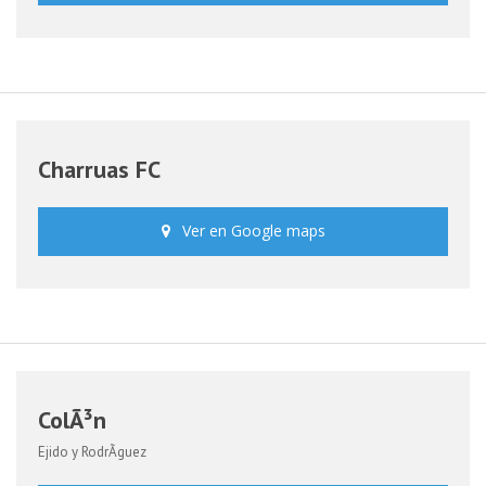
Charruas FC
Ver en Google maps
ColÃ³n
Ejido y RodrÃ­guez